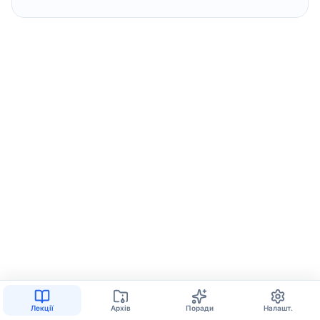
Лекції
Архів
Поради
Налашт.