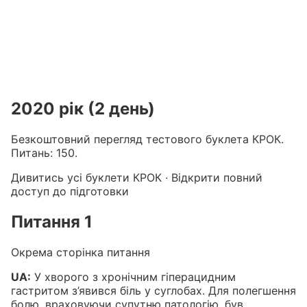
Підготовка до КРОК онлайн – бали БПР для студентів і 
Каталог курсів і тестів для підготовки до КРОК
·
Катало
2020 рік (2 день)
Безкоштовний перегляд тестового буклета КРОК.
Питань: 150.
Дивитись усі буклети КРОК
·
Відкрити повний
доступ до підготовки
Питання 1
Окрема сторінка питання
UA:
У хворого з хронічним гіперацидним
гастритом з’явився біль у суглобах. Для полегшення
болю, враховуючи супутню патологію, був