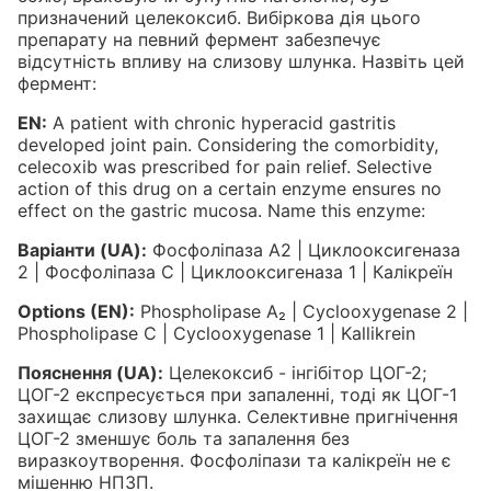
призначений целекоксиб. Вибіркова дія цього
препарату на певний фермент забезпечує
відсутність впливу на слизову шлунка. Назвіть цей
фермент:
EN:
A patient with chronic hyperacid gastritis
developed joint pain. Considering the comorbidity,
celecoxib was prescribed for pain relief. Selective
action of this drug on a certain enzyme ensures no
effect on the gastric mucosa. Name this enzyme:
Варіанти (UA):
Фосфоліпаза А2 | Циклооксигеназа
2 | Фосфоліпаза С | Циклооксигеназа 1 | Калікреїн
Options (EN):
Phospholipase A₂ | Cyclooxygenase 2 |
Phospholipase C | Cyclooxygenase 1 | Kallikrein
Пояснення (UA):
Целекоксиб - інгібітор ЦОГ-2;
ЦОГ-2 експресується при запаленні, тоді як ЦОГ-1
захищає слизову шлунка. Селективне пригнічення
ЦОГ-2 зменшує боль та запалення без
виразкоутворення. Фосфоліпази та калікреїн не є
мішенню НПЗП.