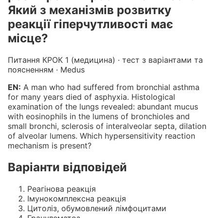
Який з механізмів розвитку
реакції гіперчутливості має
місце?
Питання КРОК 1 (медицина) · тест з варіантами та
поясненням · Medus
EN:
A man who had suffered from bronchial asthma
for many years died of asphyxia. Histological
examination of the lungs revealed: abundant mucus
with eosinophils in the lumens of bronchioles and
small bronchi, sclerosis of interalveolar septa, dilation
of alveolar lumens. Which hypersensitivity reaction
mechanism is present?
Варіанти відповідей
Реагінова реакція
Імунокомплексна реакція
Цитоліз, обумовлений лімфоцитами
Гранулематоз