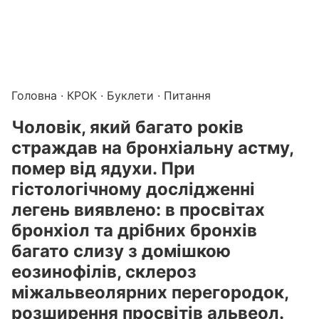
Підготовка до КРОК онлайн – бали БПР для студентів і 
Каталог курсів і тестів для підготовки до КРОК
·
Катало
Головна
·
КРОК
·
Буклети
· Питання
Чоловік, який багато років
страждав на бронхіальну астму,
помер від ядухи. При
гістологічному дослідженні
легень виявлено: в просвітах
бронхіол та дрібних бронхів
багато слизу з домішкою
еозинофілів, склероз
міжальвеолярних перегородок,
розширення просвітів альвеол.