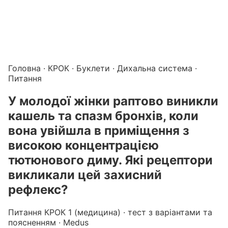
Підготовка до КРОК онлайн – бали БПР для студентів і 
Каталог курсів і тестів для підготовки до КРОК
·
Катало
Головна
·
КРОК
·
Буклети
·
Дихальна система
·
Питання
У молодої жінки раптово виникли
кашель та спазм бронхів, коли
вона увійшла в приміщення з
високою концентрацією
тютюнового диму. Які рецептори
викликали цей захисний
рефлекс?
Питання КРОК 1 (медицина) · тест з варіантами та
поясненням · Medus