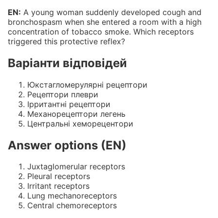
EN:
A young woman suddenly developed cough and
bronchospasm when she entered a room with a high
concentration of tobacco smoke. Which receptors
triggered this protective reflex?
Варіанти відповідей
Юкстагломерулярні рецептори
Рецептори плеври
Ірритантні рецептори
Механорецептори легень
Центральні хеморецентори
Answer options (EN)
Juxtaglomerular receptors
Pleural receptors
Irritant receptors
Lung mechanoreceptors
Central chemoreceptors