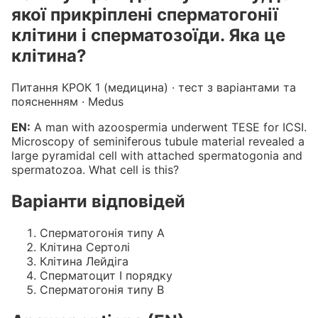
якої прикріплені сперматогонії
клітини і сперматозоїди. Яка це
клітина?
Питання КРОК 1 (медицина) · тест з варіантами та
поясненням · Medus
EN:
A man with azoospermia underwent TESE for ICSI.
Microscopy of seminiferous tubule material revealed a
large pyramidal cell with attached spermatogonia and
spermatozoa. What cell is this?
Варіанти відповідей
Сперматогонія типу А
Клітина Сертолі
Клітина Лейдіга
Сперматоцит І порядку
Сперматогонія типу В