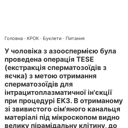
Підготовка до КРОК онлайн – бали БПР для студентів і 
Каталог курсів і тестів для підготовки до КРОК
·
Катало
Головна
·
КРОК
·
Буклети
· Питання
У чоловіка з азооспермією була
проведена операція TESE
(екстракція сперматозоїдів з
яєчка) з метою отримання
сперматозоїдів для
інтрацитоплазматичної ін'єкції
при процедурі ЕКЗ. В отриманому
зі звивистого сім'яного канальця
матеріалі під мікроскопом видно
велику пірамідальну клітину, до