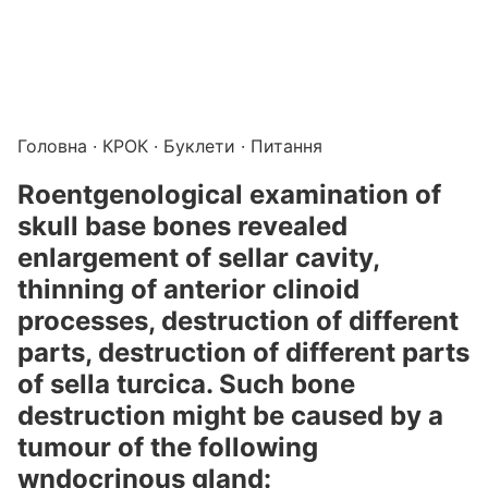
Підготовка до КРОК онлайн – бали БПР для студентів і 
Каталог курсів і тестів для підготовки до КРОК
·
Катало
Головна
·
КРОК
·
Буклети
· Питання
Roentgenological examination of
skull base bones revealed
enlargement of sellar cavity,
thinning of anterior clinoid
processes, destruction of different
parts, destruction of different parts
of sella turcica. Such bone
destruction might be caused by a
tumour of the following
wndocrinous gland: