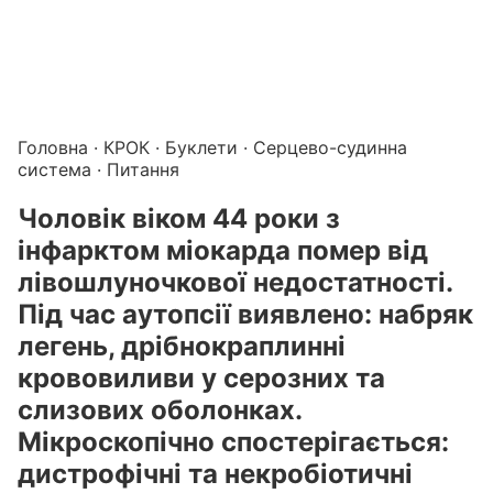
Підготовка до КРОК онлайн – бали БПР для студентів і 
Каталог курсів і тестів для підготовки до КРОК
·
Катало
Головна
·
КРОК
·
Буклети
·
Серцево-судинна
система
· Питання
Чоловік віком 44 роки з
інфарктом міокарда помер від
лівошлуночкової недостатності.
Під час аутопсії виявлено: набряк
легень, дрібнокраплинні
крововиливи у серозних та
слизових оболонках.
Мікроскопічно спостерігається:
дистрофічні та некробіотичні