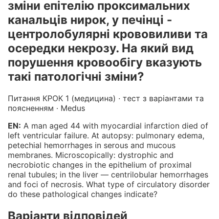
зміни епітелію проксимальних
канальців нирок, у печінці -
центролобулярні крововиливи та
осередки некрозу. На який вид
порушення кровообігу вказують
такі патологічні зміни?
Питання КРОК 1 (медицина) · тест з варіантами та
поясненням · Medus
EN:
A man aged 44 with myocardial infarction died of
left ventricular failure. At autopsy: pulmonary edema,
petechial hemorrhages in serous and mucous
membranes. Microscopically: dystrophic and
necrobiotic changes in the epithelium of proximal
renal tubules; in the liver — centrilobular hemorrhages
and foci of necrosis. What type of circulatory disorder
do these pathological changes indicate?
Варіанти відповідей