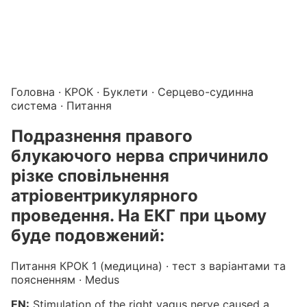
Підготовка до КРОК онлайн – бали БПР для студентів і 
Каталог курсів і тестів для підготовки до КРОК
·
Катало
Головна
·
КРОК
·
Буклети
·
Серцево-судинна
система
· Питання
Подразнення правого
блукаючого нерва спричинило
різке сповільнення
атріовентрикулярного
проведення. На ЕКГ при цьому
буде подовжений:
Питання КРОК 1 (медицина) · тест з варіантами та
поясненням · Medus
EN:
Stimulation of the right vagus nerve caused a