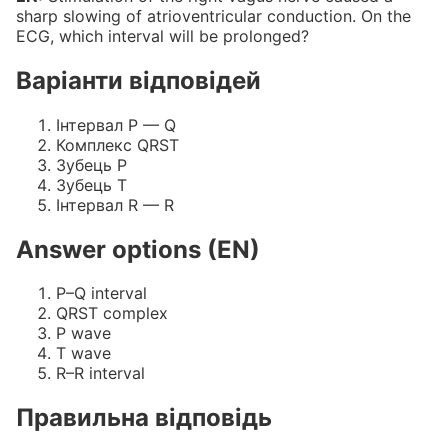
sharp slowing of atrioventricular conduction. On the
ECG, which interval will be prolonged?
Варіанти відповідей
Інтервал P — Q
Комплекс QRST
Зубець P
Зубець T
Інтервал R — R
Answer options (EN)
P–Q interval
QRST complex
P wave
T wave
R–R interval
Правильна відповідь