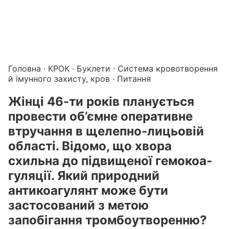
Підготовка до КРОК онлайн – бали БПР для студентів і 
Каталог курсів і тестів для підготовки до КРОК
·
Катало
Головна
·
КРОК
·
Буклети
·
Система кровотворення
й імунного захисту, кров
· Питання
Жінці 46-ти років планується
провести об’ємне оперативне
втручання в щелепно-лицьовій
області. Відомо, що хвора
схильна до підвищеної гемокоа-
гуляції. Який природний
антикоагулянт може бути
застосований з метою
запобігання тромбоутворенню?