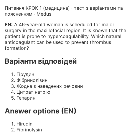
Питання КРОК 1 (медицина) · тест з варіантами та
поясненням · Medus
EN:
A 46-year-old woman is scheduled for major
surgery in the maxillofacial region. It is known that the
patient is prone to hypercoagulability. Which natural
anticoagulant can be used to prevent thrombus
formation?
Варіанти відповідей
Гірудин
Фібринолізин
Жодна з наведених речовин
Цитрат натрію
Гепарин
Answer options (EN)
Hirudin
Fibrinolysin