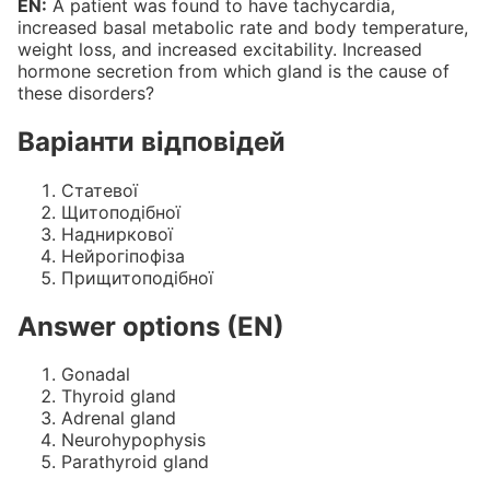
EN:
A patient was found to have tachycardia,
increased basal metabolic rate and body temperature,
weight loss, and increased excitability. Increased
hormone secretion from which gland is the cause of
these disorders?
Варіанти відповідей
Статевої
Щитоподiбної
Надниркової
Нейрогiпофiза
Прищитоподiбної
Answer options (EN)
Gonadal
Thyroid gland
Adrenal gland
Neurohypophysis
Parathyroid gland