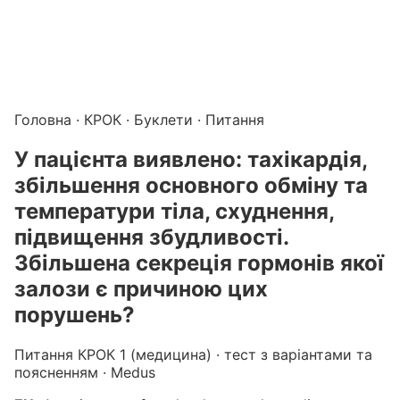
Підготовка до КРОК онлайн – бали БПР для студентів і 
Каталог курсів і тестів для підготовки до КРОК
·
Катало
Головна
·
КРОК
·
Буклети
· Питання
У пацiєнта виявлено: тахiкардiя,
збiльшення основного обмiну та
температури тiла, схуднення,
пiдвищення збудливостi.
Збiльшена секрецiя гормонiв якої
залози є причиною цих
порушень?
Питання КРОК 1 (медицина) · тест з варіантами та
поясненням · Medus