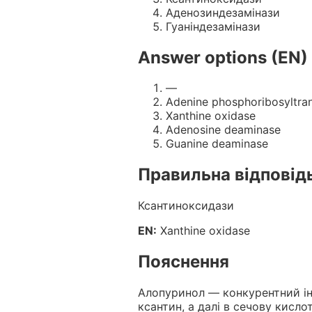
Аденозиндезамiнази
Гуанiндезамiнази
Answer options (EN)
—
Adenine phosphoribosyltra
Xanthine oxidase
Adenosine deaminase
Guanine deaminase
Правильна відповід
Ксантиноксидази
EN:
Xanthine oxidase
Пояснення
Алопуринол — конкурентний інг
ксантин, а далі в сечову кисл