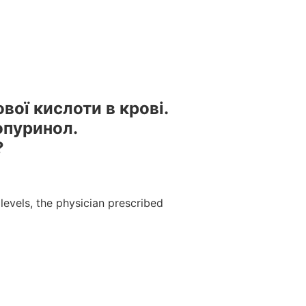
естами та вебінарами БПР – офіційний провайдер БПР №
вої кислоти в кровi.
опуринол.
?
levels, the physician prescribed