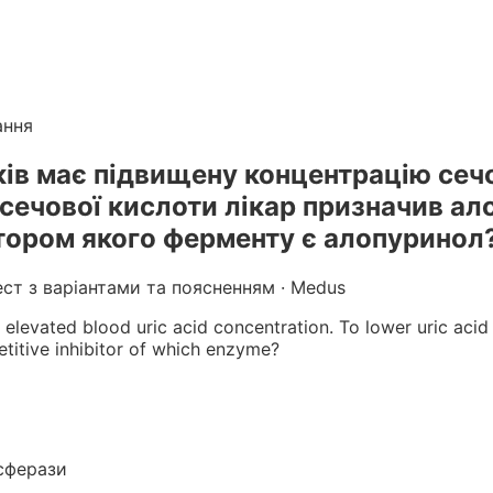
лікарів
. Готуйтеся до КРОК онлайн з інтерактивними т
г вебінарів БПР з балами
ання
кiв має пiдвищену концентрацiю сечо
сечової кислоти лiкар призначив ал
iтором якого ферменту є алопуринол
ест з варіантами та поясненням · Medus
elevated blood uric acid concentration. To lower uric acid 
petitive inhibitor of which enzyme?
сферази