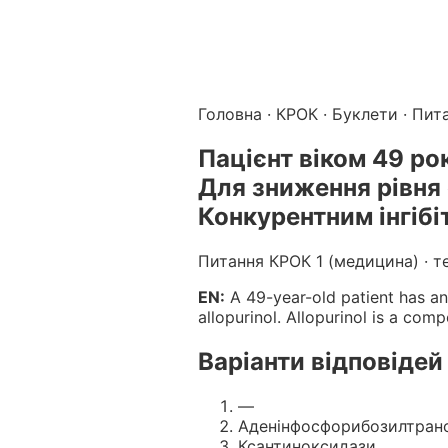
Підготовка до КРОК онлайн – бали БПР для студентів і 
Каталог курсів і тестів для підготовки до КРОК
·
Катало
Головна
·
КРОК
·
Буклети
· Пит
Пацiєнт вiком 49 ро
Для зниження рiвня 
Конкурентним iнгiб
Питання КРОК 1 (медицина) · т
EN:
A 49-year-old patient has an 
allopurinol. Allopurinol is a com
Варіанти відповідей
—
Аденiнфосфорибозилтран
Ксантиноксидази