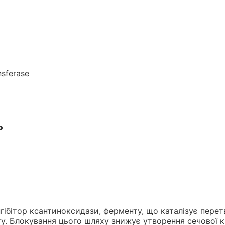
nsferase
ь
ібітор ксантиноксидази, ферменту, що каталізує перет
оту. Блокування цього шляху знижує утворення сечової 