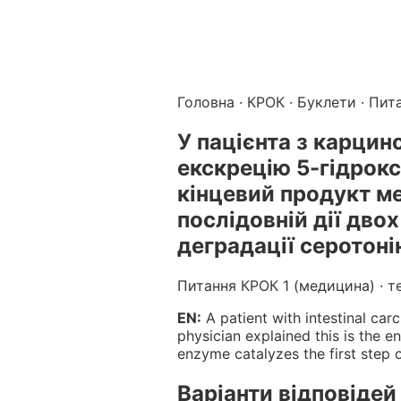
Підготовка до КРОК онлайн – бали БПР для студентів і 
Каталог курсів і тестів для підготовки до КРОК
·
Катало
Головна
·
КРОК
·
Буклети
· Пит
У пацієнта з карци
екскрецію 5-гідрокс
кінцевий продукт м
послідовній дії дво
деградації серотоні
Питання КРОК 1 (медицина) · т
EN:
A patient with intestinal car
physician explained this is the
enzyme catalyzes the first step 
Варіанти відповідей