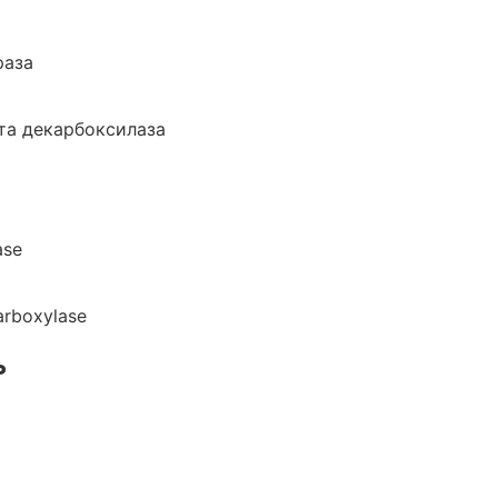
раза
та декарбоксилаза
ase
arboxylase
ь