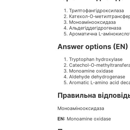
Триптофангідроксилаза
Катехол-О-метилтрансфе
Моноамінооксидаза
Альдегіддегідрогеназа
Ароматична L-амінокисло
Answer options (EN)
Tryptophan hydroxylase
Catechol-O-methyltransfer
Monoamine oxidase
Aldehyde dehydrogenase
Aromatic L-amino acid dec
Правильна відповід
Моноамінооксидаза
EN:
Monoamine oxidase