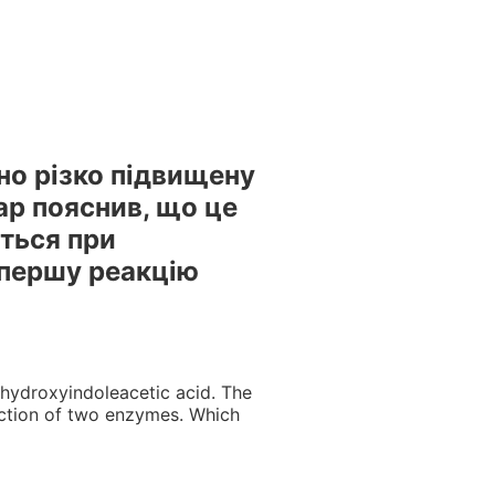
естами та вебінарами БПР – офіційний провайдер БПР №
но різко підвищену
ар пояснив, що це
ться при
 першу реакцію
-hydroxyindoleacetic acid. The
action of two enzymes. Which