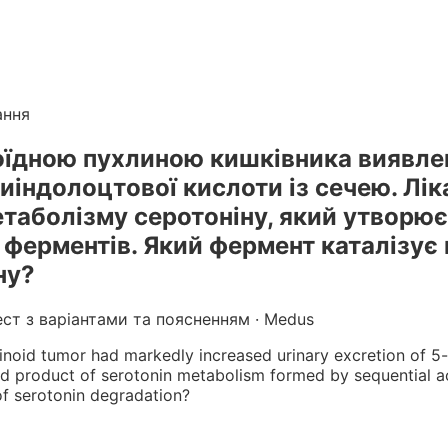
лікарів
. Готуйтеся до КРОК онлайн з інтерактивними т
г вебінарів БПР з балами
ання
ноїдною пухлиною кишківника виявле
иіндолоцтової кислоти із сечею. Лік
етаболізму серотоніну, який утворює
х ферментів. Який фермент каталізує
ну?
ест з варіантами та поясненням · Medus
cinoid tumor had markedly increased urinary excretion of 5
 end product of serotonin metabolism formed by sequential 
of serotonin degradation?