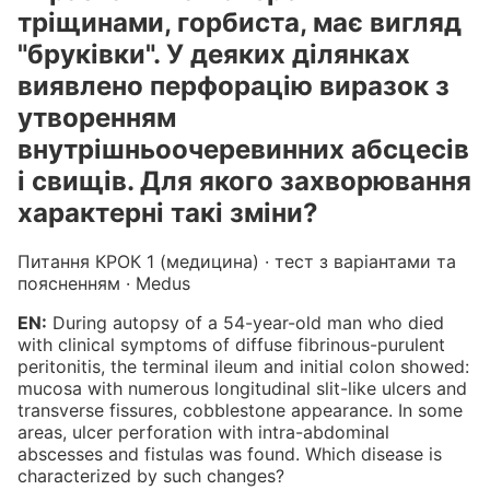
тріщинами, горбиста, має вигляд
"бруківки". У деяких ділянках
виявлено перфорацію виразок з
утворенням
внутрішньоочеревинних абсцесів
і свищів. Для якого захворювання
характерні такі зміни?
Питання КРОК 1 (медицина) · тест з варіантами та
поясненням · Medus
EN:
During autopsy of a 54-year-old man who died
with clinical symptoms of diffuse fibrinous-purulent
peritonitis, the terminal ileum and initial colon showed:
mucosa with numerous longitudinal slit-like ulcers and
transverse fissures, cobblestone appearance. In some
areas, ulcer perforation with intra-abdominal
abscesses and fistulas was found. Which disease is
characterized by such changes?