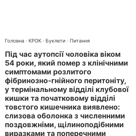
Підготовка до КРОК онлайн – бали БПР для студентів і 
Каталог курсів і тестів для підготовки до КРОК
·
Катало
Головна
·
КРОК
·
Буклети
· Питання
Під час аутопсії чоловіка віком
54 роки, який помер з клінічними
симптомами розлитого
фібринозно-гнійного перитоніту,
у термінальному відділі клубової
кишки та початковому відділі
товстого кишечника виявлено:
слизова оболонка з численними
поздовжніми, щілиноподібними
виразками та поперечними