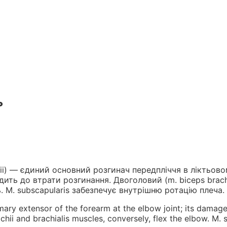
ь
chii) — єдиний основний розгинач передпліччя в ліктьов
дить до втрати розгинання. Двоголовий (m. biceps brachii
ь. M. subscapularis забезпечує внутрішню ротацію плеча.
mary extensor of the forearm at the elbow joint; its damage 
chii and brachialis muscles, conversely, flex the elbow. M. 