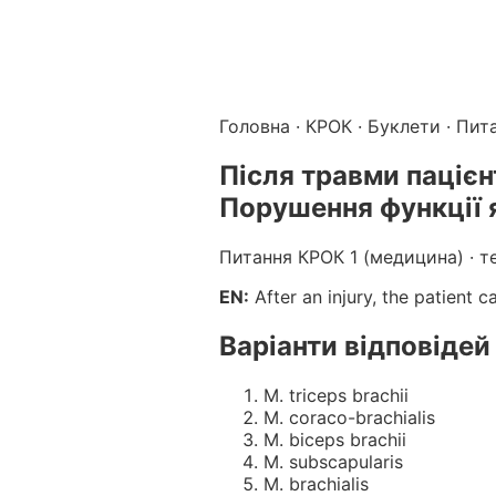
Підготовка до КРОК онлайн – бали БПР для студентів і 
Каталог курсів і тестів для підготовки до КРОК
·
Катало
Головна
·
КРОК
·
Буклети
· Пит
Після травми пацієн
Порушення функції 
Питання КРОК 1 (медицина) · т
EN:
After an injury, the patient 
Варіанти відповідей
M. triceps brachii
M. coraco-brachialis
M. biceps brachii
M. subscapularis
M. brachialis