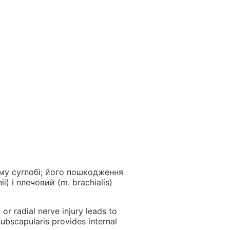
ому суглобі; його пошкодження
) і плечовий (m. brachialis)
or radial nerve injury leads to
subscapularis provides internal