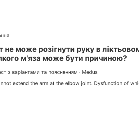
лікарів
. Готуйтеся до КРОК онлайн з інтерактивними т
г вебінарів БПР з балами
ання
т не може розігнути руку в ліктьовом
якого м'яза може бути причиною?
ест з варіантами та поясненням · Medus
cannot extend the arm at the elbow joint. Dysfunction of w