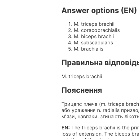
Answer options (EN)
M. triceps brachii
M. coracobrachialis
M. biceps brachii
M. subscapularis
M. brachialis
Правильна відповід
M. triceps brachii
Пояснення
Трицепс плеча (m. triceps bra
або ураження n. radialis призво
м'язи, навпаки, згинають лікот
EN:
The triceps brachii is the pri
loss of extension. The biceps bra