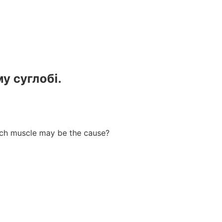
естами та вебінарами БПР – офіційний провайдер БПР №
у суглобі.
hich muscle may be the cause?