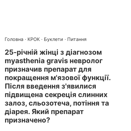
Підготовка до КРОК онлайн – бали БПР для студентів і 
Каталог курсів і тестів для підготовки до КРОК
·
Катало
Головна
·
КРОК
·
Буклети
· Питання
25-річній жінці з діагнозом
myasthenia gravis невролог
призначив препарат для
покращення м'язової функції.
Після введення з'явилися
підвищена секреція слинних
залоз, сльозотеча, потіння та
діарея. Який препарат
призначено?