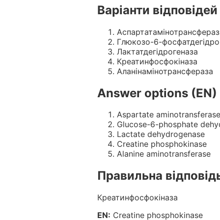
Варіанти відповідей
Аспартатамiнотрансфераз
Глюкозо-6-фосфатдегiдро
Лактатдегiдрогеназа
Креатинфосфокiназа
Аланiнамiнотрансфераза
Answer options (EN)
Aspartate aminotransferas
Glucose-6-phosphate dehy
Lactate dehydrogenase
Creatine phosphokinase
Alanine aminotransferase
Правильна відповід
Креатинфосфокiназа
EN:
Creatine phosphokinase