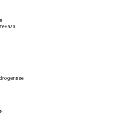
а
геназа
e
drogenase
ь