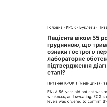
Підготовка до КРОК онлайн – бали БПР для студентів і 
Каталог курсів і тестів для підготовки до КРОК
·
Катало
Головна
·
КРОК
·
Буклети
· Пит
Пацiєнта вiком 55 р
грудниною, що трива
ознаки гострого пе
лабораторне обстеже
пiдтвердження дiаг
етапi?
Питання КРОК 1 (медицина) · т
EN:
A 55-year-old patient was ho
weakness, and sweating. ECG sho
levels was ordered to confirm th