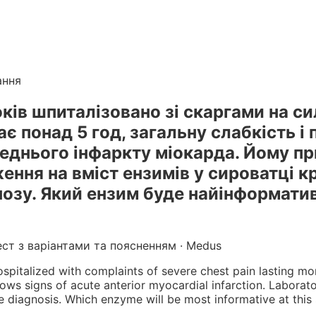
лікарів
. Готуйтеся до КРОК онлайн з інтерактивними т
г вебінарів БПР з балами
ання
окiв шпиталiзовано зi скаргами на си
є понад 5 год, загальну слабкiсть i 
реднього iнфаркту мiокарда. Йому п
ння на вмiст ензимiв у сироватцi к
нозу. Який ензим буде найiнформати
ест з варіантами та поясненням · Medus
spitalized with complaints of severe chest pain lasting mo
ws signs of acute anterior myocardial infarction. Laborat
e diagnosis. Which enzyme will be most informative at this