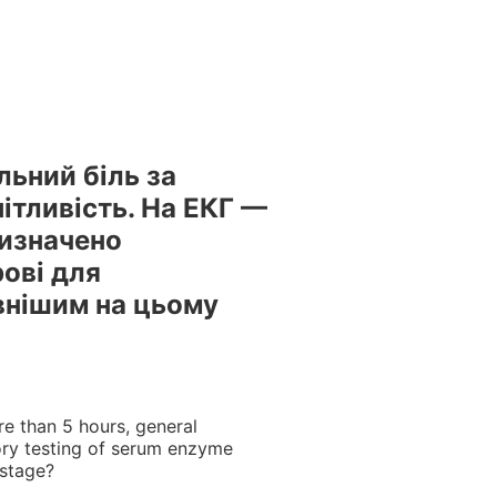
естами та вебінарами БПР – офіційний провайдер БПР №
льний бiль за
пiтливiсть. На ЕКГ —
ризначено
ровi для
внiшим на цьому
re than 5 hours, general
ory testing of serum enzyme
 stage?