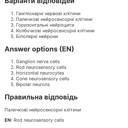
Варіанти відповідей
Гангліонарні нервові клітини
Паличкові нейросенсорні клітини
Горизонтальні нейроцити
Колбочкові нейросенсорні клітини
Біполярні нейрони
Answer options (EN)
Ganglion nerve cells
Rod neurosensory cells
Horizontal neurocytes
Cone neurosensory cells
Bipolar neurons
Правильна відповідь
Паличкові нейросенсорні клітини
EN:
Rod neurosensory cells