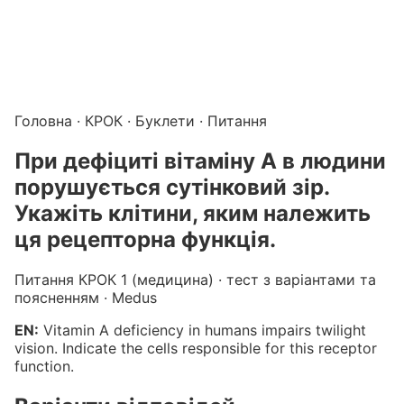
Підготовка до КРОК онлайн – бали БПР для студентів і 
Каталог курсів і тестів для підготовки до КРОК
·
Катало
Головна
·
КРОК
·
Буклети
· Питання
При дефіциті вітаміну А в людини
порушується сутінковий зір.
Укажіть клітини, яким належить
ця рецепторна функція.
Питання КРОК 1 (медицина) · тест з варіантами та
поясненням · Medus
EN:
Vitamin A deficiency in humans impairs twilight
vision. Indicate the cells responsible for this receptor
function.