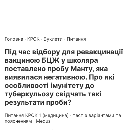
Підготовка до КРОК онлайн – бали БПР для студентів і 
Каталог курсів і тестів для підготовки до КРОК
·
Катало
Головна
·
КРОК
·
Буклети
· Питання
Пiд час вiдбору для ревакцинацiї
вакциною БЦЖ у школяра
поставлено пробу Манту, яка
виявилася негативною. Про якi
особливостi iмунiтету до
туберкульозу свiдчать такi
результати проби?
Питання КРОК 1 (медицина) · тест з варіантами та
поясненням · Medus