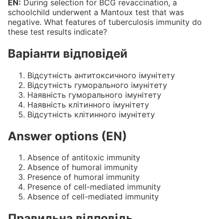
EN:
During selection for BCG revaccination, a
schoolchild underwent a Mantoux test that was
negative. What features of tuberculosis immunity do
these test results indicate?
Варіанти відповідей
Вiдсутнiсть антитоксичного iмунiтету
Вiдсутнiсть гуморального iмунiтету
Наявнiсть гуморального iмунiтету
Наявнiсть клiтинного iмунiтету
Вiдсутнiсть клiтинного iмунiтету
Answer options (EN)
Absence of antitoxic immunity
Absence of humoral immunity
Presence of humoral immunity
Presence of cell-mediated immunity
Absence of cell-mediated immunity
Правильна відповідь