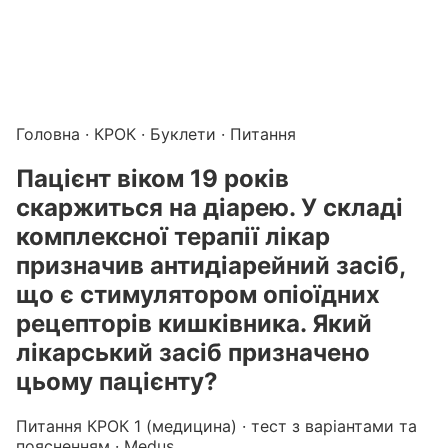
Підготовка до КРОК онлайн – бали БПР для студентів і 
Каталог курсів і тестів для підготовки до КРОК
·
Катало
Головна
·
КРОК
·
Буклети
· Питання
Пацієнт віком 19 років
скаржиться на діарею. У складі
комплексної терапії лікар
призначив антидіарейний засіб,
що є стимулятором опіоїдних
рецепторів кишківника. Який
лікарський засіб призначено
цьому пацієнту?
Питання КРОК 1 (медицина) · тест з варіантами та
поясненням · Medus