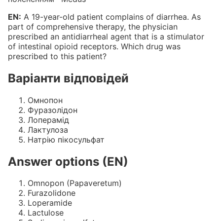
EN:
A 19-year-old patient complains of diarrhea. As
part of comprehensive therapy, the physician
prescribed an antidiarrheal agent that is a stimulator
of intestinal opioid receptors. Which drug was
prescribed to this patient?
Варіанти відповідей
Омнопон
Фуразолідон
Лоперамід
Лактулоза
Натрію пікосульфат
Answer options (EN)
Omnopon (Papaveretum)
Furazolidone
Loperamide
Lactulose