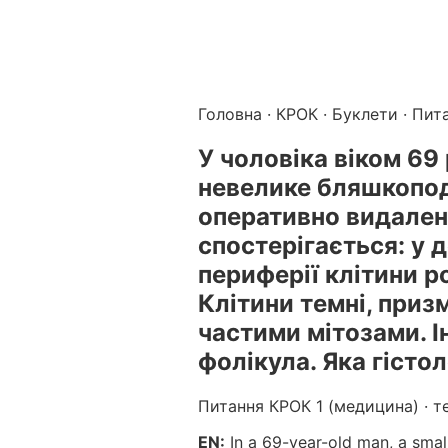
Підготовка до КРОК онлайн – бали БПР для студентів і 
Каталог курсів і тестів для підготовки до КРОК
·
Катало
Головна
·
КРОК
·
Буклети
· Пит
У чоловіка віком 69 
невелике бляшкопод
оперативно видален
спостерігається: у 
периферії клітини 
Клітини темні, приз
частими мітозами. І
фолікула. Яка гісто
Питання КРОК 1 (медицина) · т
EN:
In a 69-year-old man, a small