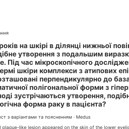
лікарів
. Готуйтеся до КРОК онлайн з інтерактивними т
г вебінарів БПР з балами
ання
років на шкірі в ділянці нижньої пов
ібне утворення з подальшим виразк
е. Під час мікроскопічного дослідж
дермі шкіри комплекси з атипових еп
розташовані перпендикулярно до баз
матичної полігональної форми з гіп
ноді зустрічаються утворення, подіб
логічна форма раку в пацієнта?
ест з варіантами та поясненням · Medus
 plaque-like lesion appeared on the skin of the lower eyel