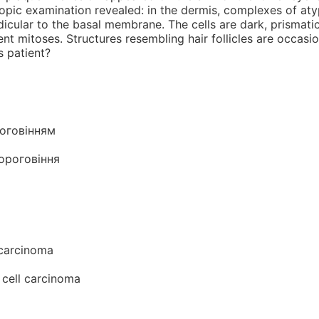
pic examination revealed: in the dermis, complexes of atypi
dicular to the basal membrane. The cells are dark, prismati
t mitoses. Structures resembling hair follicles are occasio
s patient?
оговінням
ороговіння
 carcinoma
cell carcinoma