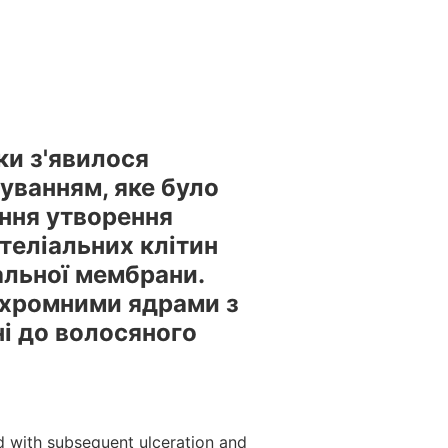
естами та вебінарами БПР – офіційний провайдер БПР №
іки з'явилося
уванням, яке було
ення утворення
ітеліальних клітин
альної мембрани.
ерхромними ядрами з
ні до волосяного
id with subsequent ulceration and