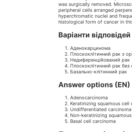
was surgically removed. Microsco
peripheral cells arranged perpen
hyperchromatic nuclei and frequen
histological form of cancer in thi
Варіанти відповідей
Аденокарцинома
Плоскоклітинний рак з ор
Недиференційований рак
Плоскоклітинний рак без 
Базально-клітинний рак
Answer options (EN)
Adenocarcinoma
Keratinizing squamous cell
Undifferentiated carcinoma
Non-keratinizing squamous 
Basal cell carcinoma