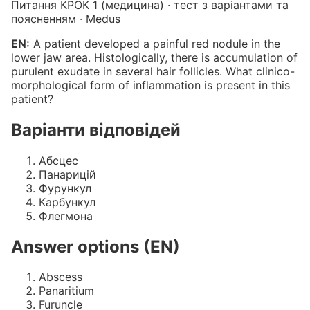
Питання КРОК 1 (медицина) · тест з варіантами та
поясненням · Medus
EN:
A patient developed a painful red nodule in the
lower jaw area. Histologically, there is accumulation of
purulent exudate in several hair follicles. What clinico-
morphological form of inflammation is present in this
patient?
Варіанти відповідей
Абсцес
Панарицій
Фурункул
Карбункул
Флегмона
Answer options (EN)
Abscess
Panaritium
Furuncle