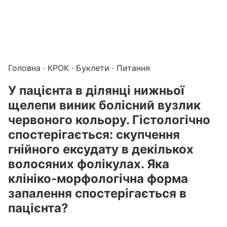
Підготовка до КРОК онлайн – бали БПР для студентів і 
Каталог курсів і тестів для підготовки до КРОК
·
Катало
Головна
·
КРОК
·
Буклети
· Питання
У пацієнта в ділянці нижньої
щелепи виник болісний вузлик
червоного кольору. Гістологічно
спостерігається: скупчення
гнійного ексудату в декількох
волосяних фолікулах. Яка
клініко-морфологічна форма
запалення спостерігається в
пацієнта?