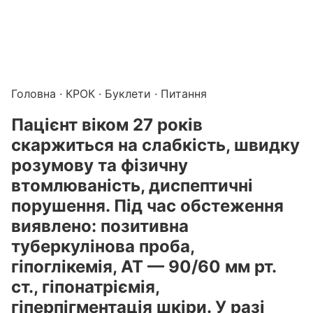
Підготовка до КРОК онлайн – бали БПР для студентів і 
Каталог курсів і тестів для підготовки до КРОК
·
Катало
Головна
·
КРОК
·
Буклети
· Питання
Пацієнт віком 27 років
скаржиться на слабкість, швидку
розумову та фізичну
втомлюваність, диспептичні
порушення. Під час обстеження
виявлено: позитивна
туберкулінова проба,
гіпоглікемія, АТ — 90/60 мм рт.
ст., гіпонатріємія,
гіперпігментація шкіри. У разі