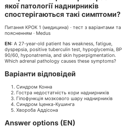
якої патології наднирників
спостерігаються такі симптоми?
Питання КРОК 1 (медицина) · тест з варіантами та
поясненням · Medus
EN:
A 27-year-old patient has weakness, fatigue,
dyspepsia, positive tuberculin test, hypoglycemia, BP
90/60, hyponatremia, and skin hyperpigmentation.
Which adrenal pathology causes these symptoms?
Варіанти відповідей
Синдром Конна
Гостра недостатність кори наднирників
Гіпофункція мозкового шару наднирників
Синдром Іценка-Кушинга
Хвороба Аддісона
Answer options (EN)