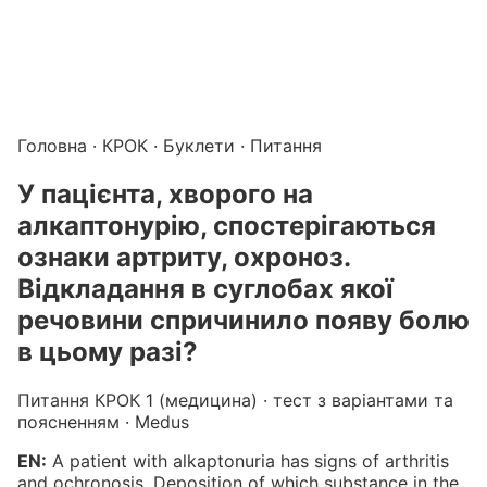
Підготовка до КРОК онлайн – бали БПР для студентів і 
Каталог курсів і тестів для підготовки до КРОК
·
Катало
Головна
·
КРОК
·
Буклети
· Питання
У пацiєнта, хворого на
алкаптонурiю, спостерiгаються
ознаки артриту, охроноз.
Вiдкладання в суглобах якої
речовини спричинило появу болю
в цьому разi?
Питання КРОК 1 (медицина) · тест з варіантами та
поясненням · Medus
EN:
A patient with alkaptonuria has signs of arthritis
and ochronosis. Deposition of which substance in the