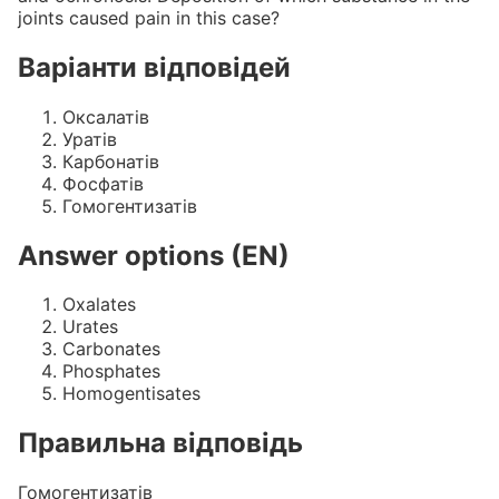
joints caused pain in this case?
Варіанти відповідей
Оксалатiв
Уратiв
Карбонатiв
Фосфатiв
Гомогентизатiв
Answer options (EN)
Oxalates
Urates
Carbonates
Phosphates
Homogentisates
Правильна відповідь
Гомогентизатiв