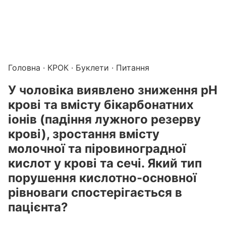
Підготовка до КРОК онлайн – бали БПР для студентів і 
Каталог курсів і тестів для підготовки до КРОК
·
Катало
Головна
·
КРОК
·
Буклети
· Питання
У чоловіка виявлено зниження рН
крові та вмісту бікарбонатних
іонів (падіння лужного резерву
крові), зростання вмісту
молочної та піровиноградної
кислот у крові та сечі. Який тип
порушення кислотно-основної
рівноваги спостерігається в
пацієнта?