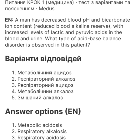
Питання КРОК 1 (медицина) · тест з варіантами та
поясненням · Medus
EN:
A man has decreased blood pH and bicarbonate
ion content (reduced blood alkaline reserve), with
increased levels of lactic and pyruvic acids in the
blood and urine. What type of acid-base balance
disorder is observed in this patient?
Варіанти відповідей
Метаболічний ацидоз
Респіраторний алкалоз
Респіраторний ацидоз
Метаболічний алкалоз
Змішаний алкалоз
Answer options (EN)
Metabolic acidosis
Respiratory alkalosis
Respiratory acidosis