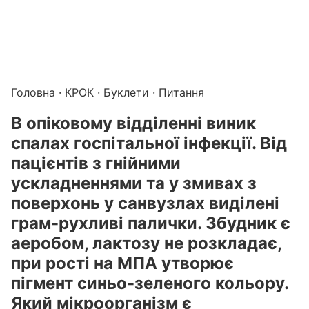
Підготовка до КРОК онлайн – бали БПР для студентів і 
Каталог курсів і тестів для підготовки до КРОК
·
Катало
Головна
·
КРОК
·
Буклети
· Питання
В опіковому відділенні виник
спалах госпітальної інфекції. Від
пацієнтів з гнійними
ускладненнями та у змивах з
поверхонь у санвузлах виділені
грам-рухливі палички. Збудник є
аеробом, лактозу не розкладає,
при рості на МПА утворює
пігмент синьо-зеленого кольору.
Який мікроорганізм є