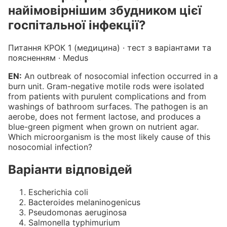
найімовірнішим збудником цієї
госпітальної інфекції?
Питання КРОК 1 (медицина) · тест з варіантами та
поясненням · Medus
EN:
An outbreak of nosocomial infection occurred in a
burn unit. Gram-negative motile rods were isolated
from patients with purulent complications and from
washings of bathroom surfaces. The pathogen is an
aerobe, does not ferment lactose, and produces a
blue-green pigment when grown on nutrient agar.
Which microorganism is the most likely cause of this
nosocomial infection?
Варіанти відповідей
Escherichia coli
Bacteroides melaninogenicus
Pseudomonas aeruginosa
Salmonella typhimurium