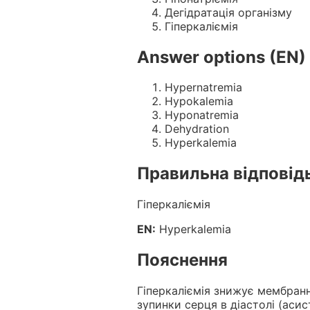
Дегідратація організму
Гіперкаліємія
Answer options (EN)
Hypernatremia
Hypokalemia
Hyponatremia
Dehydration
Hyperkalemia
Правильна відповід
Гіперкаліємія
EN:
Hyperkalemia
Пояснення
Гіперкаліємія знижує мембран
зупинки серця в діастолі (асист