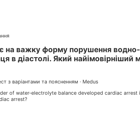
лікарів
. Готуйтеся до КРОК онлайн з інтерактивними т
г вебінарів БПР з балами
ання
іє на важку форму порушення водно-
ця в діастолі. Який найімовірніший 
ест з варіантами та поясненням · Medus
der of water-electrolyte balance developed cardiac arrest i
diac arrest?