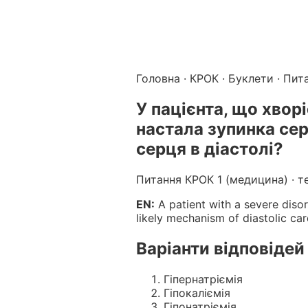
Підготовка до КРОК онлайн – бали БПР для студентів і 
Каталог курсів і тестів для підготовки до КРОК
·
Катало
Головна
·
КРОК
·
Буклети
· Пит
У пацієнта, що хвор
настала зупинка сер
серця в діастолі?
Питання КРОК 1 (медицина) · т
EN:
A patient with a severe disor
likely mechanism of diastolic car
Варіанти відповідей
Гіпернатріємія
Гіпокаліємія
Гіпонатріємія