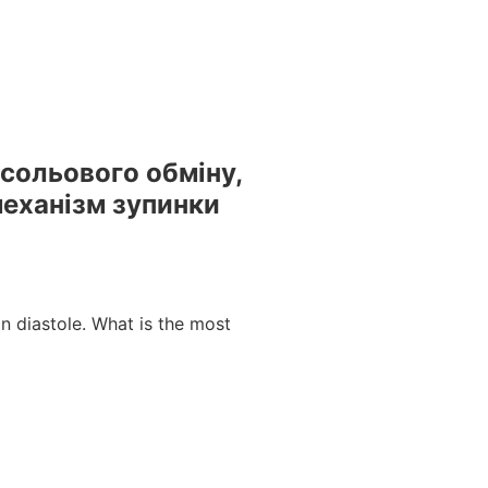
естами та вебінарами БПР – офіційний провайдер БПР №
сольового обміну,
механізм зупинки
n diastole. What is the most