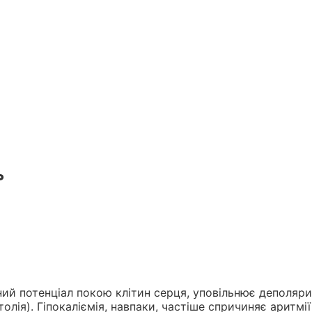
ь
ний потенціал покою клітин серця, уповільнює деполяр
олія). Гіпокаліємія, навпаки, частіше спричиняє аритмії 