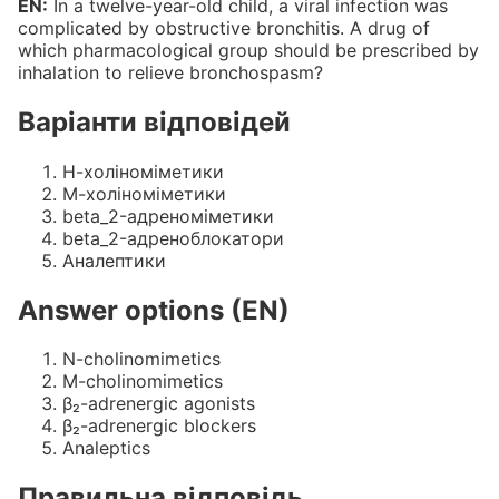
EN:
In a twelve-year-old child, a viral infection was
complicated by obstructive bronchitis. A drug of
which pharmacological group should be prescribed by
inhalation to relieve bronchospasm?
Варіанти відповідей
Н-холіноміметики
М-холіноміметики
beta_2-адреноміметики
beta_2-адреноблокатори
Аналептики
Answer options (EN)
N-cholinomimetics
M-cholinomimetics
β₂-adrenergic agonists
β₂-adrenergic blockers
Analeptics
Правильна відповідь