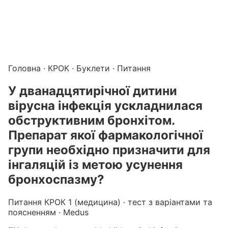
Підготовка до КРОК онлайн – бали БПР для студентів і 
Каталог курсів і тестів для підготовки до КРОК
·
Катало
Головна
·
КРОК
·
Буклети
· Питання
У дванадцятирічної дитини
вірусна інфекція ускладнилася
обструктивним бронхітом.
Препарат якої фармакологічної
групи необхідно призначити для
інгаляцій із метою усунення
бронхоспазму?
Питання КРОК 1 (медицина) · тест з варіантами та
поясненням · Medus