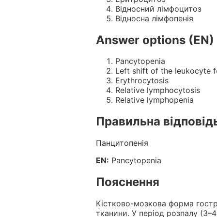
Відносний лімфоцитоз
Відносна лімфопенія
Answer options (EN)
Pancytopenia
Left shift of the leukocyte 
Erythrocytosis
Relative lymphocytosis
Relative lymphopenia
Правильна відповід
Панцитопенія
EN:
Pancytopenia
Пояснення
Кістково-мозкова форма гост
тканини. У період розпалу (3–