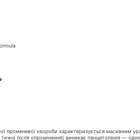
formula
ь
рої променевої хвороби характеризується масивним у
4 тижні після опромінення) виникає панцитопенія — одн