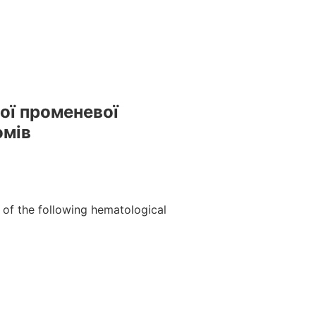
естами та вебінарами БПР – офіційний провайдер БПР №
ої променевої
омів
of the following hematological