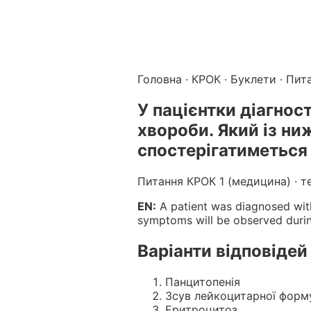
Підготовка до КРОК онлайн – бали БПР для студентів і 
Каталог курсів і тестів для підготовки до КРОК
·
Катало
Головна
·
КРОК
·
Буклети
· Пит
У пацієнтки діагнос
хвороби. Який із н
спостерігатиметься 
Питання КРОК 1 (медицина) · т
EN:
A patient was diagnosed with
symptoms will be observed durin
Варіанти відповідей
Панцитопенія
Зсув лейкоцитарної форму
Еритроцитоз