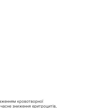
раженням кровотворної
очасне зниження еритроцитів,