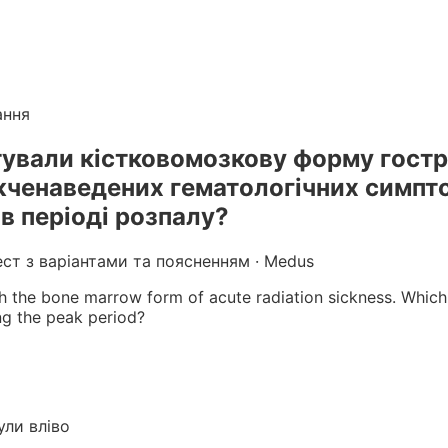
лікарів
. Готуйтеся до КРОК онлайн з інтерактивними т
г вебінарів БПР з балами
ання
тували кістковомозкову форму гостр
ижченаведених гематологічних симпт
в періоді розпалу?
ест з варіантами та поясненням · Medus
 the bone marrow form of acute radiation sickness. Which 
g the peak period?
ли вліво