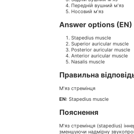
Передній вушний м'яз
Носовий м'яз
Answer options (EN)
Stapedius muscle
Superior auricular muscle
Posterior auricular muscle
Anterior auricular muscle
Nasalis muscle
Правильна відповід
М'яз стремінця
EN:
Stapedius muscle
Пояснення
М'яз стремінця (stapedius) інн
зменшуючи надмірну звукопрові