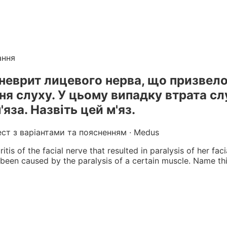
лікарів
. Готуйтеся до КРОК онлайн з інтерактивними т
г вебінарів БПР з балами
ання
неврит лицевого нерва, що призвело 
ня слуху. У цьому випадку втрата с
яза. Назвіть цей м'яз.
ест з варіантами та поясненням · Medus
s of the facial nerve that resulted in paralysis of her fac
s been caused by the paralysis of a certain muscle. Name th