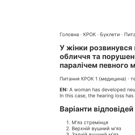
Підготовка до КРОК онлайн – бали БПР для студентів і 
Каталог курсів і тестів для підготовки до КРОК
·
Катало
Головна
·
КРОК
·
Буклети
· Пит
У жінки розвинувся 
обличчя та порушен
паралічем певного м'
Питання КРОК 1 (медицина) · т
EN:
A woman has developed neuriti
In this case, the hearing loss ha
Варіанти відповідей
М'яз стремінця
Верхній вушний м'яз
Задній вушний м'яз