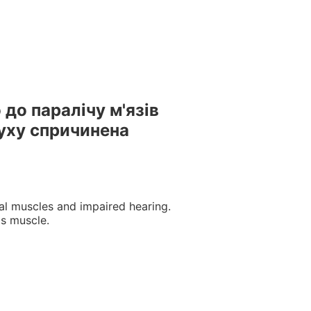
естами та вебінарами БПР – офіційний провайдер БПР №
до паралічу м'язів
луху спричинена
ial muscles and impaired hearing.
is muscle.