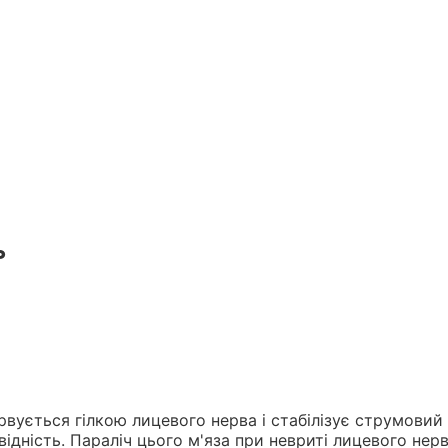
ь
ервується гілкою лицевого нерва і стабілізує струмовий
дність. Параліч цього м'яза при невриті лицевого нерв