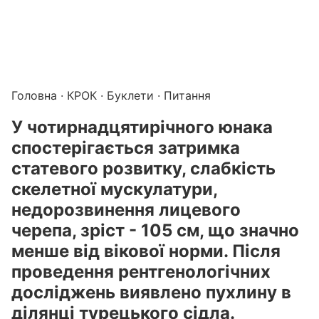
Підготовка до КРОК онлайн – бали БПР для студентів і 
Каталог курсів і тестів для підготовки до КРОК
·
Катало
Головна
·
КРОК
·
Буклети
· Питання
У чотирнадцятирічного юнака
спостерігається затримка
статевого розвитку, слабкість
скелетної мускулатури,
недорозвинення лицевого
черепа, зріст - 105 см, що значно
менше від вікової норми. Після
проведення рентгенологічних
досліджень виявлено пухлину в
ділянці турецького сідла.