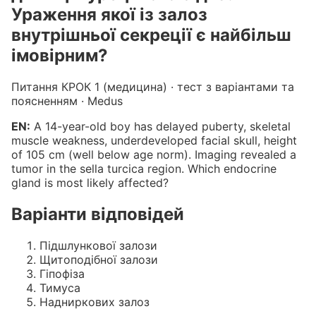
Ураження якої із залоз
внутрішньої секреції є найбільш
імовірним?
Питання КРОК 1 (медицина) · тест з варіантами та
поясненням · Medus
EN:
A 14-year-old boy has delayed puberty, skeletal
muscle weakness, underdeveloped facial skull, height
of 105 cm (well below age norm). Imaging revealed a
tumor in the sella turcica region. Which endocrine
gland is most likely affected?
Варіанти відповідей
Підшлункової залози
Щитоподібної залози
Гіпофіза
Тимуса
Надниркових залоз