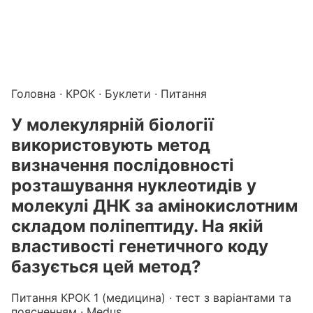
Підготовка до КРОК онлайн – бали БПР для студентів і 
Каталог курсів і тестів для підготовки до КРОК
·
Катало
Головна
·
КРОК
·
Буклети
· Питання
У молекулярній біології
використовують метод
визначення послідовності
розташування нуклеотидів у
молекулі ДНК за амінокислотним
складом поліпептиду. На якій
властивості генетичного коду
базується цей метод?
Питання КРОК 1 (медицина) · тест з варіантами та
поясненням · Medus