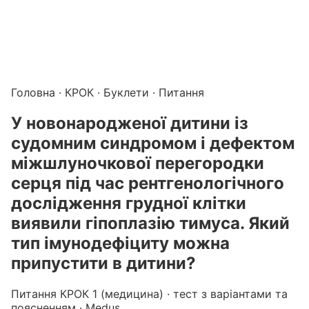
Підготовка до КРОК онлайн – бали БПР для студентів і 
Каталог курсів і тестів для підготовки до КРОК
·
Катало
Головна
·
КРОК
·
Буклети
· Питання
У новонародженої дитини із
судомним синдромом і дефектом
міжшлуночкової перегородки
серця під час рентгенологічного
дослідження грудної клітки
виявили гіпоплазію тимуса. Який
тип імунодефіциту можна
припустити в дитини?
Питання КРОК 1 (медицина) · тест з варіантами та
поясненням · Medus