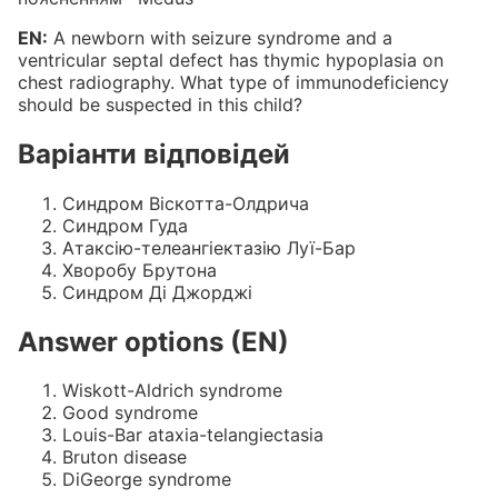
EN:
A newborn with seizure syndrome and a
ventricular septal defect has thymic hypoplasia on
chest radiography. What type of immunodeficiency
should be suspected in this child?
Варіанти відповідей
Синдром Віскотта-Олдрича
Синдром Гуда
Атаксію-телеангіектазію Луї-Бар
Хворобу Брутона
Синдром Ді Джорджі
Answer options (EN)
Wiskott-Aldrich syndrome
Good syndrome
Louis-Bar ataxia-telangiectasia
Bruton disease
DiGeorge syndrome