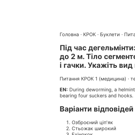
Підготовка до КРОК онлайн – бали БПР для студентів і 
Каталог курсів і тестів для підготовки до КРОК
·
Катало
Головна
·
КРОК
·
Буклети
· Пит
Під час дегельмінти
до 2 м. Тіло сегмент
і гачки. Укажіть вид
Питання КРОК 1 (медицина) · т
EN:
During deworming, a helminth
bearing four suckers and hooks. I
Варіанти відповідей
Озброєний ціп'як
Стьожак широкий
Ехінокок