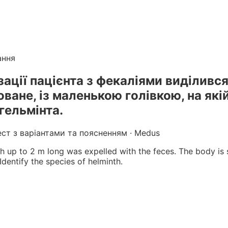
лікарів
. Готуйтеся до КРОК онлайн з інтерактивними т
г вебінарів БПР з балами
ання
зації пацієнта з фекаліями виділив
оване, із маленькою голівкою, на як
 гельмінта.
ест з варіантами та поясненням · Medus
 up to 2 m long was expelled with the feces. The body is 
dentify the species of helminth.