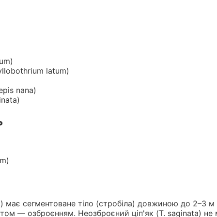
ium)
llobothrium latum)
pis nana)
inata)
ь
um)
m) має сегментоване тіло (стробіла) довжиною до 2–3 м
ом — озброєнням. Неозброєний ціп'як (T. saginata) не 