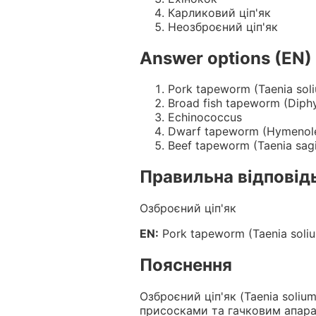
Карликовий ціп'як
Неозброєний ціп'як
Answer options (EN)
Pork tapeworm (Taenia sol
Broad fish tapeworm (Diphy
Echinococcus
Dwarf tapeworm (Hymenole
Beef tapeworm (Taenia sag
Правильна відповід
Озброєний ціп'як
EN:
Pork tapeworm (Taenia soli
Пояснення
Озброєний ціп'як (Taenia soliu
присосками та гачковим апарат