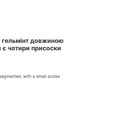
естами та вебінарами БПР – офіційний провайдер БПР №
ся гельмінт довжиною
ій є чотири присоски
segmented, with a small scolex