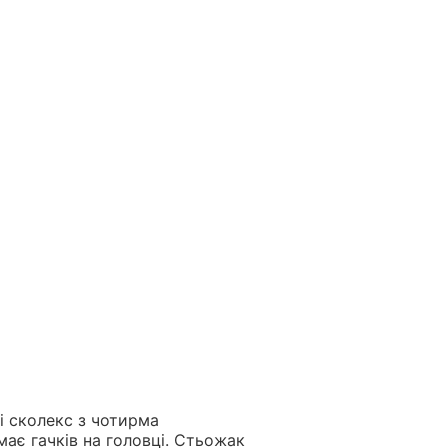
 і сколекс з чотирма
має гачків на головці. Стьожак