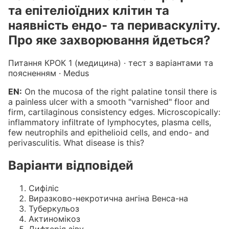
та епітеліоїдних клітин та
наявність ендо- та периваскуліту.
Про яке захворювання йдеться?
Питання КРОК 1 (медицина) · тест з варіантами та
поясненням · Medus
EN:
On the mucosa of the right palatine tonsil there is
a painless ulcer with a smooth "varnished" floor and
firm, cartilaginous consistency edges. Microscopically:
inflammatory infiltrate of lymphocytes, plasma cells,
few neutrophils and epithelioid cells, and endo- and
perivasculitis. What disease is this?
Варіанти відповідей
Сифіліс
Виразково-некротична ангіна Венса-на
Туберкульоз
Актиномікоз
Дифтерія зіву