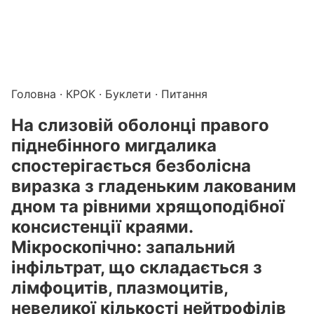
Підготовка до КРОК онлайн – бали БПР для студентів і 
Каталог курсів і тестів для підготовки до КРОК
·
Катало
Головна
·
КРОК
·
Буклети
· Питання
На слизовій оболонці правого
піднебінного мигдалика
спостерігається безболісна
виразка з гладеньким лакованим
дном та рівними хрящоподібної
консистенції краями.
Мікроскопічно: запальний
інфільтрат, що складається з
лімфоцитів, плазмоцитів,
невеликої кількості нейтрофілів