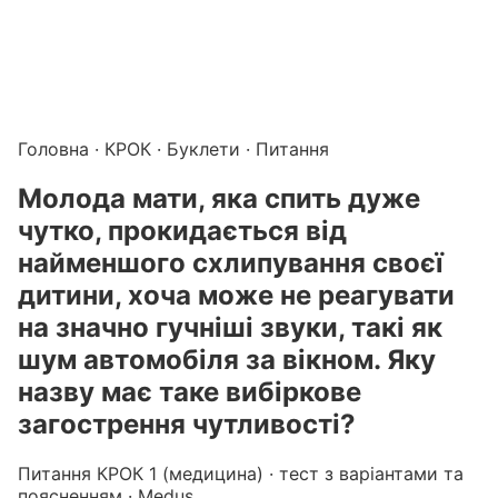
Підготовка до КРОК онлайн – бали БПР для студентів і 
Каталог курсів і тестів для підготовки до КРОК
·
Катало
Головна
·
КРОК
·
Буклети
· Питання
Молода мати, яка спить дуже
чутко, прокидається від
найменшого схлипування своєї
дитини, хоча може не реагувати
на значно гучніші звуки, такі як
шум автомобіля за вікном. Яку
назву має таке вибіркове
загострення чутливості?
Питання КРОК 1 (медицина) · тест з варіантами та
поясненням · Medus