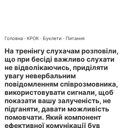
Підготовка до КРОК онлайн – бали БПР для студентів і 
Каталог курсів і тестів для підготовки до КРОК
·
Катало
Головна
·
КРОК
·
Буклети
· Питання
На тренінгу слухачам розповіли,
що при бесіді важливо слухати
не відволікаючись, приділяти
увагу невербальним
повідомленням співрозмовника,
використовувати сигнали, щоб
показати вашу залученість, не
підганяти, давати можливість
помовчати. Який компонент
ефективної комунікації був