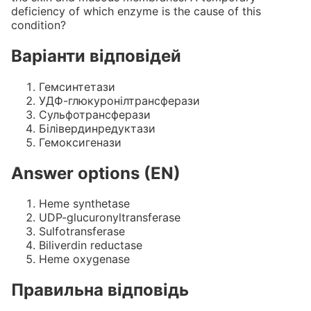
deficiency of which enzyme is the cause of this
condition?
Варіанти відповідей
Гемсинтетази
УДФ-глюкуронілтрансферази
Сульфотрансферази
Білівердинредуктази
Гемоксигенази
Answer options (EN)
Heme synthetase
UDP-glucuronyltransferase
Sulfotransferase
Biliverdin reductase
Heme oxygenase
Правильна відповідь