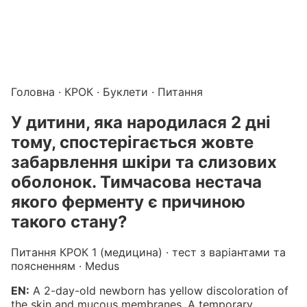
Підготовка до КРОК онлайн – бали БПР для студентів і 
Каталог курсів і тестів для підготовки до КРОК
·
Катало
Головна
·
КРОК
·
Буклети
· Питання
У дитини, яка народилася 2 дні
тому, спостерігається жовте
забарвлення шкіри та слизових
оболонок. Тимчасова нестача
якого ферменту є причиною
такого стану?
Питання КРОК 1 (медицина) · тест з варіантами та
поясненням · Medus
EN:
A 2-day-old newborn has yellow discoloration of
the skin and mucous membranes. A temporary