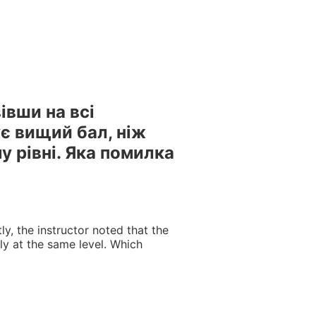
естами та вебінарами БПР – офіційний провайдер БПР №
івши на всі
ує вищий бал, ніж
у рівні. Яка помилка
y, the instructor noted that the
ly at the same level. Which