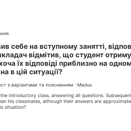
лікарів
. Готуйтеся до КРОК онлайн з інтерактивними т
г вебінарів БПР з балами
ання
ив себе на вступному занятті, відпов
икладач відмітив, що студент отрим
хоча їх відповіді приблизно на одном
а в цій ситуації?
ест з варіантами та поясненням · Medus
he introductory class, answering all questions. Subsequentl
han his classmates, although their answers are approximate
is situation?