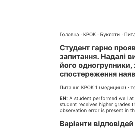
Підготовка до КРОК онлайн – бали БПР для студентів і 
Каталог курсів і тестів для підготовки до КРОК
·
Катало
Головна
·
КРОК
·
Буклети
· Пит
Студент гарно прояв
запитання. Надалі в
його одногрупники, 
спостереження наявн
Питання КРОК 1 (медицина) · т
EN:
A student performed well at t
student receives higher grades t
observation error is present in th
Варіанти відповідей