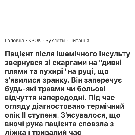
Підготовка до КРОК онлайн – бали БПР для студентів і 
Каталог курсів і тестів для підготовки до КРОК
·
Катало
Головна
·
КРОК
·
Буклети
· Питання
Пацієнт після ішемічного інсульту
звернувся зі скаргами на "дивні
плями та пухирі" на руці, що
з'явилися зранку. Він заперечує
будь-які травми чи больові
відчуття напередодні. Під час
огляду діагностовано термічний
опік ІІ ступеня. З'ясувалося, що
вночі рука пацієнта сповзла з
ліжка і тривалий час