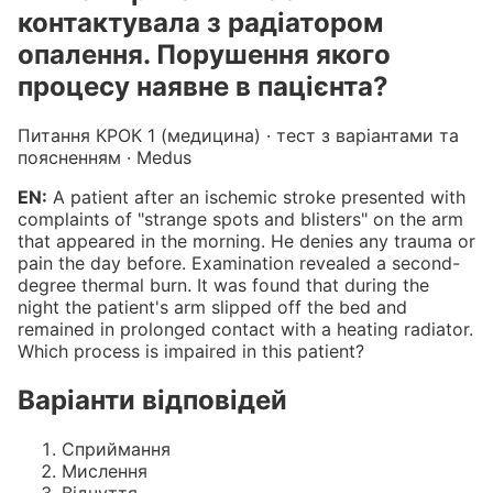
контактувала з радіатором
опалення. Порушення якого
процесу наявне в пацієнта?
Питання КРОК 1 (медицина) · тест з варіантами та
поясненням · Medus
EN:
A patient after an ischemic stroke presented with
complaints of "strange spots and blisters" on the arm
that appeared in the morning. He denies any trauma or
pain the day before. Examination revealed a second-
degree thermal burn. It was found that during the
night the patient's arm slipped off the bed and
remained in prolonged contact with a heating radiator.
Which process is impaired in this patient?
Варіанти відповідей
Сприймання
Мислення
Відчуття