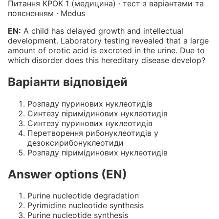
Питання КРОК 1 (медицина) · тест з варіантами та
поясненням · Medus
EN:
A child has delayed growth and intellectual
development. Laboratory testing revealed that a large
amount of orotic acid is excreted in the urine. Due to
which disorder does this hereditary disease develop?
Варіанти відповідей
Розпаду пуринових нуклеотидів
Синтезу піримідинових нуклеотидів
Синтезу пуринових нуклеотидів
Перетворення рибонуклеотидів у
дезоксирибонуклеотиди
Розпаду піримідинових нуклеотидів
Answer options (EN)
Purine nucleotide degradation
Pyrimidine nucleotide synthesis
Purine nucleotide synthesis