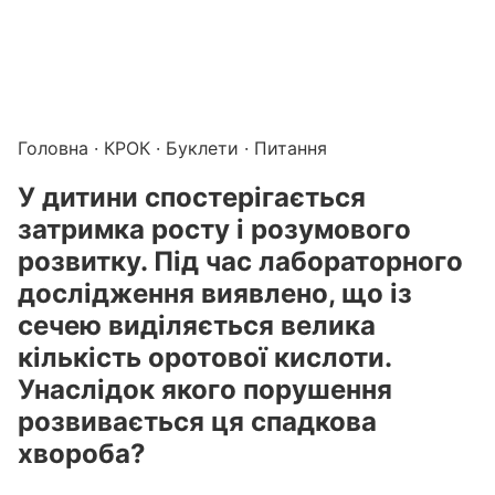
Підготовка до КРОК онлайн – бали БПР для студентів і 
Каталог курсів і тестів для підготовки до КРОК
·
Катало
Головна
·
КРОК
·
Буклети
· Питання
У дитини спостерігається
затримка росту і розумового
розвитку. Під час лабораторного
дослідження виявлено, що із
сечею виділяється велика
кількість оротової кислоти.
Унаслідок якого порушення
розвивається ця спадкова
хвороба?