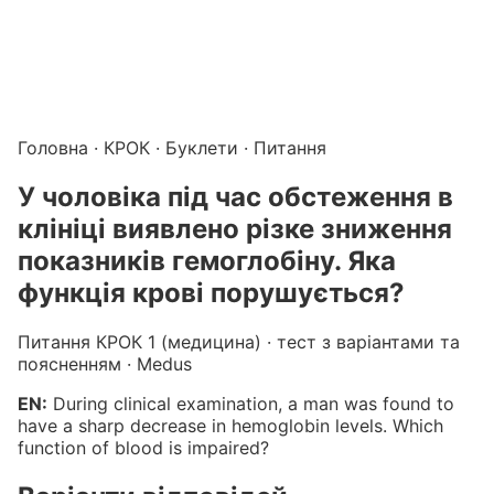
Підготовка до КРОК онлайн – бали БПР для студентів і 
Каталог курсів і тестів для підготовки до КРОК
·
Катало
Головна
·
КРОК
·
Буклети
· Питання
У чоловіка під час обстеження в
клініці виявлено різке зниження
показників гемоглобіну. Яка
функція крові порушується?
Питання КРОК 1 (медицина) · тест з варіантами та
поясненням · Medus
EN:
During clinical examination, a man was found to
have a sharp decrease in hemoglobin levels. Which
function of blood is impaired?