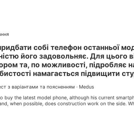
лікарів
. Готуйтеся до КРОК онлайн з інтерактивними т
г вебінарів БПР з балами
ання
ридбати собі телефон останньої мод
ністю його задовольняє. Для цього в
ором та, по можливості, підробляє на
бистості намагається підвищити ст
ест з варіантами та поясненням · Medus
 buy the latest model phone, although his current smartpho
, and, when possible, does construction work on the side. Wh