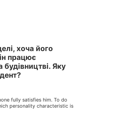
естами та вебінарами БПР – офіційний провайдер БПР №
елі, хоча його
ін працює
 будівництві. Яку
удент?
ne fully satisfies him. To do
ich personality characteristic is