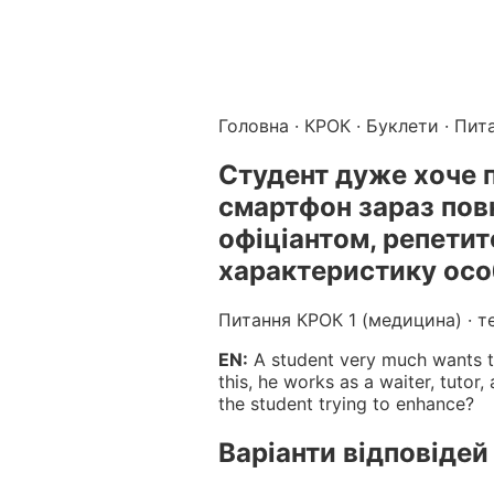
Підготовка до КРОК онлайн – бали БПР для студентів і 
Каталог курсів і тестів для підготовки до КРОК
·
Катало
Головна
·
КРОК
·
Буклети
· Пит
Студент дуже хоче п
смартфон зараз пов
офіціантом, репетит
характеристику осо
Питання КРОК 1 (медицина) · т
EN:
A student very much wants to
this, he works as a waiter, tutor
the student trying to enhance?
Варіанти відповідей