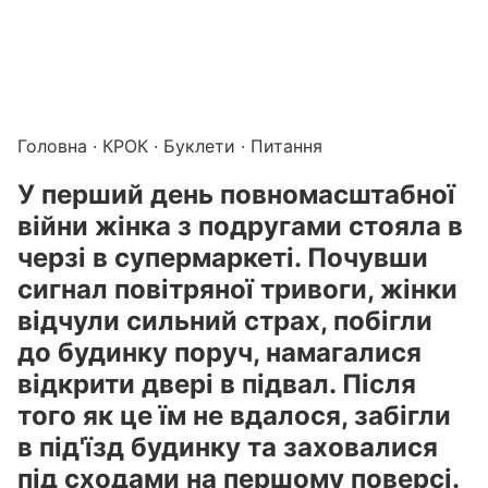
Підготовка до КРОК онлайн – бали БПР для студентів і 
Каталог курсів і тестів для підготовки до КРОК
·
Катало
Головна
·
КРОК
·
Буклети
· Питання
У перший день повномасштабної
війни жінка з подругами стояла в
черзі в супермаркеті. Почувши
сигнал повітряної тривоги, жінки
відчули сильний страх, побігли
до будинку поруч, намагалися
відкрити двері в підвал. Після
того як це їм не вдалося, забігли
в під'їзд будинку та заховалися
під сходами на першому поверсі.