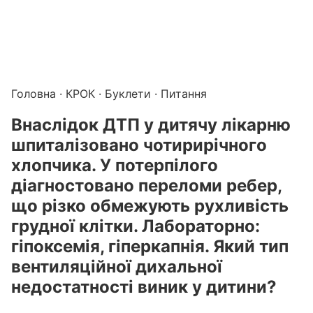
Підготовка до КРОК онлайн – бали БПР для студентів і 
Каталог курсів і тестів для підготовки до КРОК
·
Катало
Головна
·
КРОК
·
Буклети
· Питання
Внаслідок ДТП у дитячу лікарню
шпиталізовано чотирирічного
хлопчика. У потерпілого
діагностовано переломи ребер,
що різко обмежують рухливість
грудної клітки. Лабораторно:
гіпоксемія, гіперкапнія. Який тип
вентиляційної дихальної
недостатності виник у дитини?