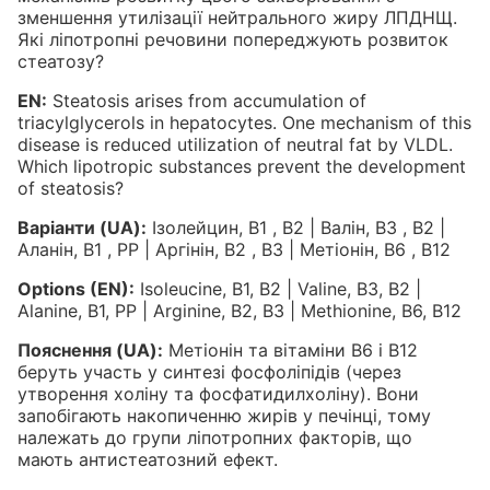
зменшення утилізації нейтрального жиру ЛПДНЩ.
Які ліпотропні речовини попереджують розвиток
стеатозу?
EN:
Steatosis arises from accumulation of
triacylglycerols in hepatocytes. One mechanism of this
disease is reduced utilization of neutral fat by VLDL.
Which lipotropic substances prevent the development
of steatosis?
Варіанти (UA):
Ізолейцин, B1 , B2 | Валін, B3 , B2 |
Аланін, B1 , PP | Аргінін, B2 , B3 | Метіонін, B6 , B12
Options (EN):
Isoleucine, B1, B2 | Valine, B3, B2 |
Alanine, B1, PP | Arginine, B2, B3 | Methionine, B6, B12
Пояснення (UA):
Метіонін та вітаміни B6 і B12
беруть участь у синтезі фосфоліпідів (через
утворення холіну та фосфатидилхоліну). Вони
запобігають накопиченню жирів у печінці, тому
належать до групи ліпотропних факторів, що
мають антистеатозний ефект.