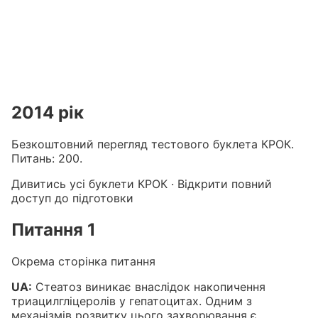
Підготовка до КРОК онлайн – бали БПР для студентів і 
Каталог курсів і тестів для підготовки до КРОК
·
Катало
2014 рік
Безкоштовний перегляд тестового буклета КРОК.
Питань: 200.
Дивитись усі буклети КРОК
·
Відкрити повний
доступ до підготовки
Питання 1
Окрема сторінка питання
UA:
Стеатоз виникає внаслідок накопичення
триацилгліцеролів у гепатоцитах. Одним з
механізмів розвитку цього захворювання є