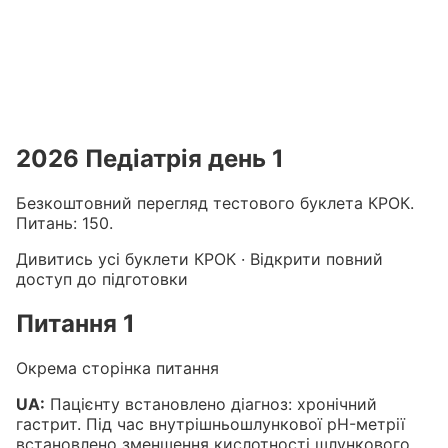
Підготовка до КРОК онлайн – бали БПР для студентів і 
Каталог курсів і тестів для підготовки до КРОК
·
Катало
2026 Педіатрія день 1
Безкоштовний перегляд тестового буклета КРОК.
Питань: 150.
Дивитись усі буклети КРОК
·
Відкрити повний
доступ до підготовки
Питання 1
Окрема сторінка питання
UA:
Пацієнту встановлено діагноз: хронічний
гастрит. Під час внутрішньошлункової рH-метрії
встановлено зменшення кислотності шлункового