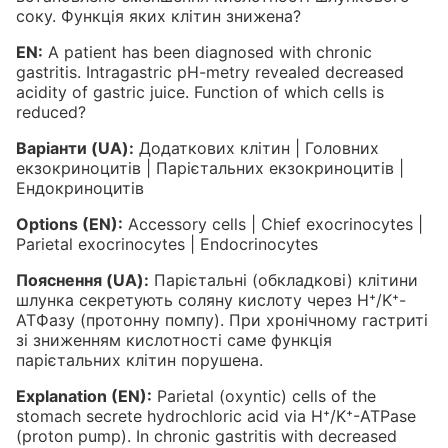
соку. Функція яких клітин знижена?
EN:
A patient has been diagnosed with chronic
gastritis. Intragastric pH-metry revealed decreased
acidity of gastric juice. Function of which cells is
reduced?
Варіанти (UA):
Додаткових клітин | Головних
екзокриноцитів | Парієтальних екзокриноцитів |
Ендокриноцитів
Options (EN):
Accessory cells | Chief exocrinocytes |
Parietal exocrinocytes | Endocrinocytes
Пояснення (UA):
Парієтальні (обкладкові) клітини
шлунка секретують соляну кислоту через H⁺/K⁺-
АТФазу (протонну помпу). При хронічному гастриті
зі зниженням кислотності саме функція
парієтальних клітин порушена.
Explanation (EN):
Parietal (oxyntic) cells of the
stomach secrete hydrochloric acid via H⁺/K⁺-ATPase
(proton pump). In chronic gastritis with decreased